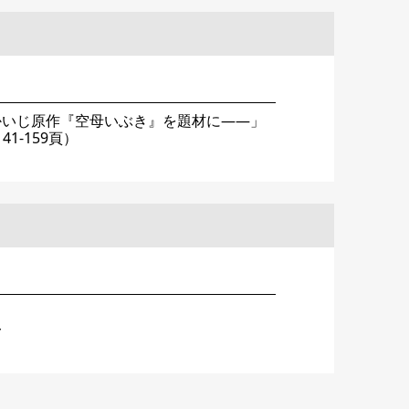
かいじ原作『空母いぶき』を題材に――」
1-159頁）
〜