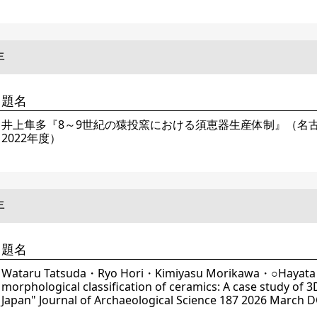
年
題名
井上隼多『8～9世紀の猿投窯における須恵器生産体制』（名
2022年度）
年
題名
Wataru Tatsuda・Ryo Hori・Kimiyasu Morikawa・○Hayata I
morphological classification of ceramics: A case study of 3
Japan" Journal of Archaeological Science 187 2026 March D