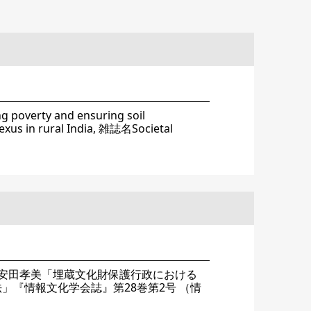
overty and ensuring soil
nexus in rural India, 雑誌名Societal
安田孝美「埋蔵文化財保護行政における
法」『情報文化学会誌』第28巻第2号 （情