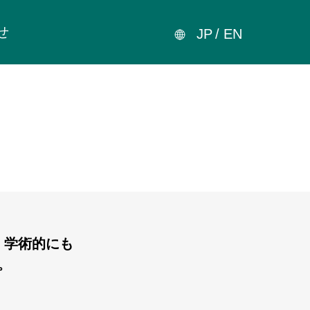
せ
JP
EN
、学術的にも
。