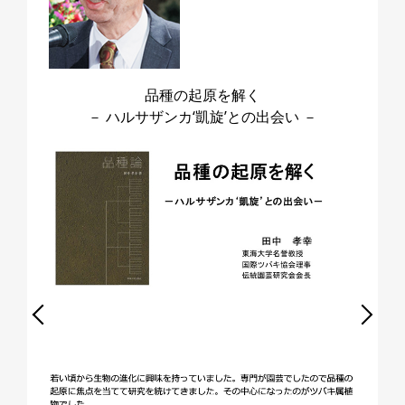
品種の起原を解く
－ ハルサザンカ‘凱旋’との出会い －