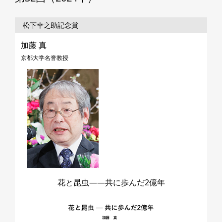
松下幸之助記念賞
加藤 真
京都大学名誉教授
花と昆虫――共に歩んだ2億年