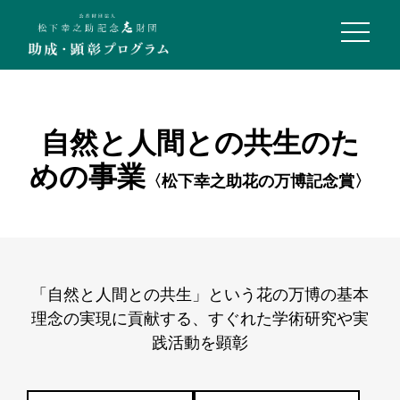
t
o
g
g
l
e
n
a
自然と人間との共生のた
v
i
g
めの事業
a
〈松下幸之助花の万博記念賞〉
t
i
o
n
「自然と人間との共生」という花の万博の基本
理念の実現に貢献する、
すぐれた学術研究や実
践活動を顕彰